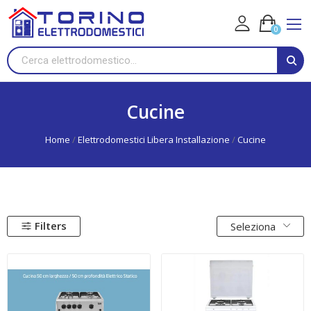
0
Cucine
Home
Elettrodomestici Libera Installazione
Cucine
Filters
Seleziona