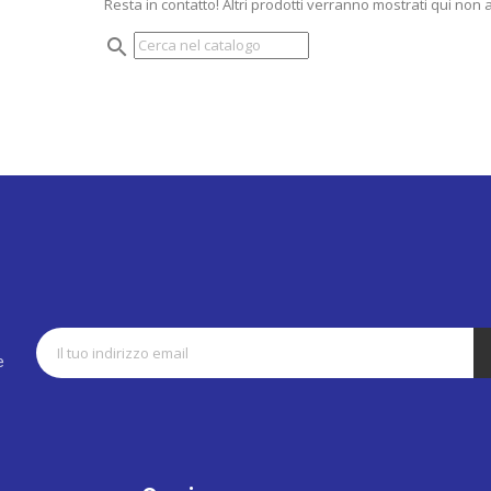
Resta in contatto! Altri prodotti verranno mostrati qui non
search
s
e