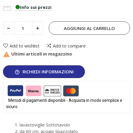
Info sui prezzi
info
AGGIUNGI AL CARRELLO
Add to wishlist
Add to compare

Ultimi articoli in magazzino
RICHIEDI INFORMAZIONI
help_outline
Metodi di pagamenti disponibli - Acquista in modo semplice e
sicuro.
lavastoviglie Sottotavolo
da 60 cm, acciaio Spazzolato